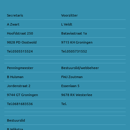
Secretaris
Voorzitter
A Zwart
L Veldt
Hoofdstraat 250
Bataviastraat 1a
9828 PD Oostwold
9715 KH Groningen
Tel.0505515524
Tel.0505731552
Penningmeester
Bestuurslid/webbeheer
B Huisman
FWJ Zoutman
Jordenstraat 2
Essenlaan 5
9744 GT Groningen
9678 RX Westerlee
Tel.0681683536
Tel.
Bestuurslid
B Wijkstra